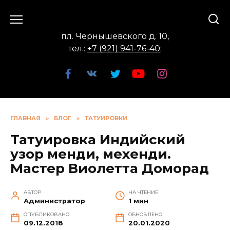
Перейти
к
содержанию
пл. Чернышевского д. 10,
тел.:
+7 (921) 941-76-40
;
ГЛАВНАЯ
»
БЛОГ
»
ТАТУИРОВКИ
Татуировка Индийский
узор менди, мехенди.
Мастер Виолетта Доморад
АВТОР
НА ЧТЕНИЕ
Администратор
1 мин
ОПУБЛИКОВАНО
ОБНОВЛЕНО
09.12.2018
20.01.2020