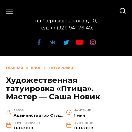
Перейти
к
содержанию
пл. Чернышевского д. 10,
тел.:
+7 (921) 941-76-40
;
ГЛАВНАЯ
»
БЛОГ
»
ТАТУИРОВКИ
Художественная
татуировка «Птица».
Мастер — Саша Новик
АВТОР
НА ЧТЕНИЕ
Администратор Студии
1 мин
ОПУБЛИКОВАНО
ОБНОВЛЕНО
11.11.2018
11.11.2018