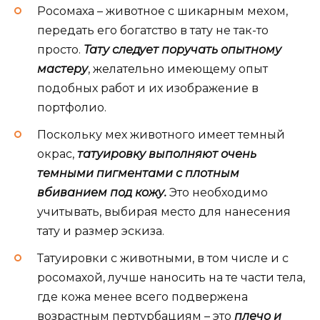
Росомаха – животное с шикарным мехом,
передать его богатство в тату не так-то
просто.
Тату следует поручать опытному
мастеру
, желательно имеющему опыт
подобных работ и их изображение в
портфолио.
Поскольку мех животного имеет темный
окрас,
татуировку выполняют очень
темными пигментами с плотным
вбиванием под кожу.
Это необходимо
учитывать, выбирая место для нанесения
тату и размер эскиза.
Татуировки с животными, в том числе и с
росомахой, лучше наносить на те части тела,
где кожа менее всего подвержена
возрастным пертурбациям – это
плечо и