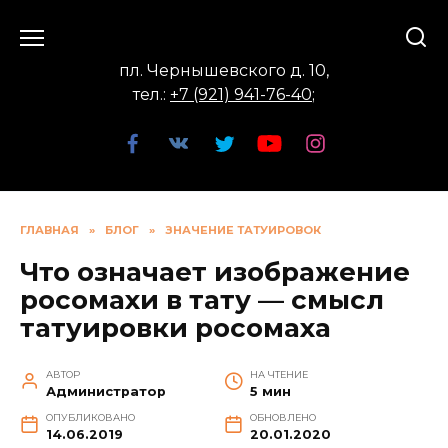
Перейти
к
содержанию
пл. Чернышевского д. 10,
тел.:
+7 (921) 941-76-40
;
ГЛАВНАЯ
»
БЛОГ
»
ЗНАЧЕНИЕ ТАТУИРОВОК
Что означает изображение
росомахи в тату — смысл
татуировки росомаха
АВТОР
НА ЧТЕНИЕ
Администратор
5 мин
ОПУБЛИКОВАНО
ОБНОВЛЕНО
14.06.2019
20.01.2020