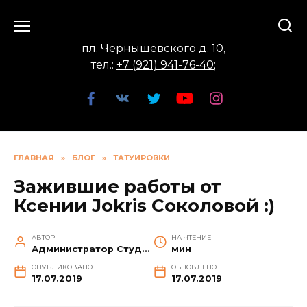
Перейти
к
содержанию
пл. Чернышевского д. 10,
тел.:
+7 (921) 941-76-40
;
ГЛАВНАЯ
»
БЛОГ
»
ТАТУИРОВКИ
Зажившие работы от
Ксении Jokris Соколовой :)
АВТОР
НА ЧТЕНИЕ
Администратор Студии
мин
ОПУБЛИКОВАНО
ОБНОВЛЕНО
17.07.2019
17.07.2019