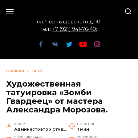
Перейти
к
содержанию
пл. Чернышевского д. 10,
тел.:
+7 (921) 941-76-40
;
ГЛАВНАЯ
»
БЛОГ
Художественная
татуировка «Зомби
Гвардеец» от мастера
Александра Морозова.
АВТОР
НА ЧТЕНИЕ
Администратор Студии
1 мин
ОПУБЛИКОВАНО
ОБНОВЛЕНО