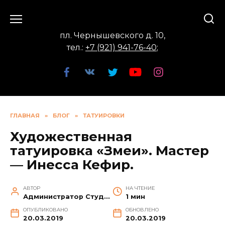
Перейти
к
содержанию
пл. Чернышевского д. 10,
тел.:
+7 (921) 941-76-40
;
ГЛАВНАЯ
»
БЛОГ
»
ТАТУИРОВКИ
Художественная
татуировка «Змеи». Мастер
— Инесса Кефир.
АВТОР
НА ЧТЕНИЕ
Администратор Студии
1 мин
ОПУБЛИКОВАНО
ОБНОВЛЕНО
20.03.2019
20.03.2019