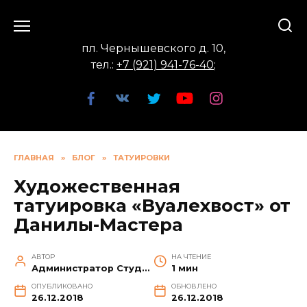
Перейти
к
содержанию
пл. Чернышевского д. 10,
тел.:
+7 (921) 941-76-40
;
ГЛАВНАЯ
»
БЛОГ
»
ТАТУИРОВКИ
Художественная
татуировка «Вуалехвост» от
Данилы-Мастера
АВТОР
НА ЧТЕНИЕ
Администратор Студии
1 мин
ОПУБЛИКОВАНО
ОБНОВЛЕНО
26.12.2018
26.12.2018