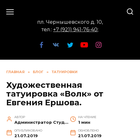
Перейти
к
содержанию
пл. Чернышевского д. 10,
тел.:
+7 (921) 941-76-40
;
ГЛАВНАЯ
»
БЛОГ
»
ТАТУИРОВКИ
Художественная
татуировка «Волк» от
Евгения Ершова.
АВТОР
НА ЧТЕНИЕ
Администратор Студии
1 мин
ОПУБЛИКОВАНО
ОБНОВЛЕНО
21.07.2019
21.07.2019