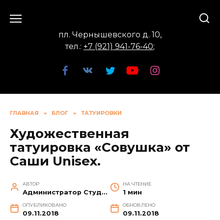
Перейти
к
содержанию
пл. Чернышевского д. 10,
тел.:
+7 (921) 941-76-40
;
ГЛАВНАЯ
»
БЛОГ
»
ТАТУИРОВКИ
Художественная
татуировка «Совушка» от
Саши Unisex.
АВТОР
НА ЧТЕНИЕ
Администратор Студии
1 мин
ОПУБЛИКОВАНО
ОБНОВЛЕНО
09.11.2018
09.11.2018