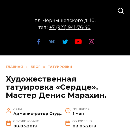
Перейти
к
содержанию
пл. Чернышевского д. 10,
тел.:
+7 (921) 941-76-40
;
ГЛАВНАЯ
»
БЛОГ
»
ТАТУИРОВКИ
Художественная
татуировка «Сердце».
Мастер Денис Марахин.
АВТОР
НА ЧТЕНИЕ
Администратор Студии
1 мин
ОПУБЛИКОВАНО
ОБНОВЛЕНО
08.03.2019
08.03.2019