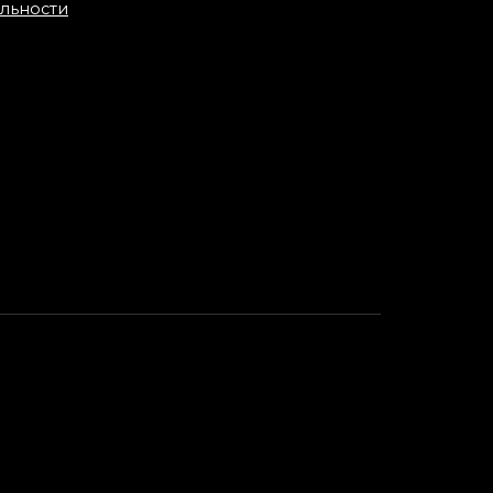
льности
Художественная
татуировка «Рыбокот».
Мастер Алиса Чекед.
от
ва