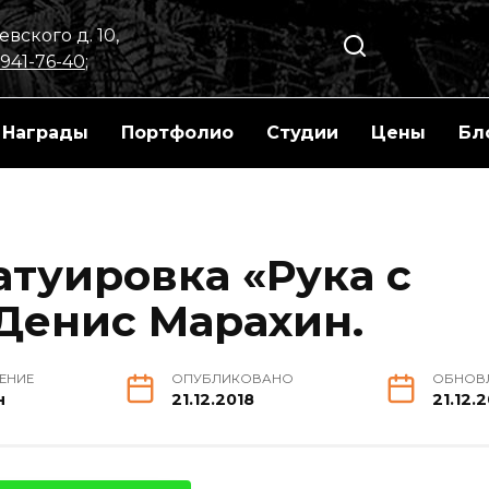
вского д. 10,
 941-76-40
;
Награды
Портфолио
Студии
Цены
Бл
туировка «Рука с
 Денис Марахин.
ТЕНИЕ
ОПУБЛИКОВАНО
ОБНОВ
н
21.12.2018
21.12.