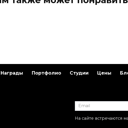
ам также может понравить
Награды
Портфолио
Студии
Цены
Бл
ественная
Художественная
ровка «Пион» от
татуировка «НЛО кр
ы-Мастера
рояль». Мастер Саш
Unisex.
На сайте встречаются м