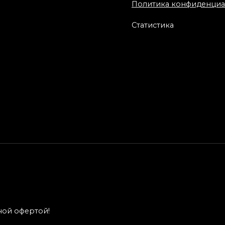
Политика конфиденциа
Статистика
ественная
ровка «Дарт
р». Мастер Денис
Художественная
ин.
татуировка «Слон» 
Александра Морозо
ной офертой!