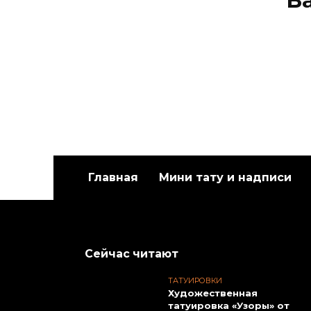
В
Главная
Мини тату и надписи
Художественная
Худож
татуировка «Белый
татуи
медведь». Мастер Евгений
Данил
Сейчас читают
Химик.
ТАТУИРОВКИ
Художественная
татуировка «Узоры» от