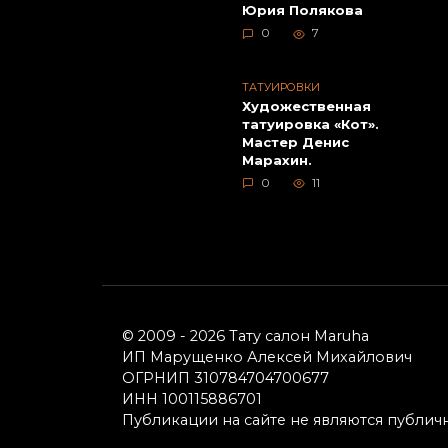
Юрия Полякова
0
7
ТАТУИРОВКИ
Художественная
татуировка «Кот».
Мастер Денис
Худож
Марахин.
татуи
0
11
Вейде
Художественная
Марах
татуировка «Amy
Winehouse» от Валеры
Моргунова.
© 2009 - 2026 Тату салон Maruha
ИП Марущенко Алексей Михайлович
ОГРНИП 310784704700677
ИНН 100115886701
Публикации на сайте не являются публич