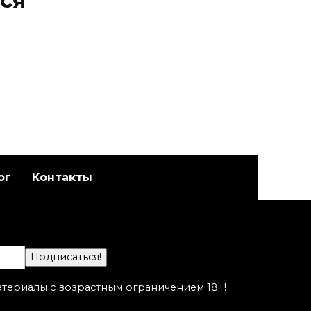
ся
ог
Контакты
Художественная
адет
татуировка «Котик».
а
Мастер Настя Стриж.
атериалы с возрастным ограничением 18+!