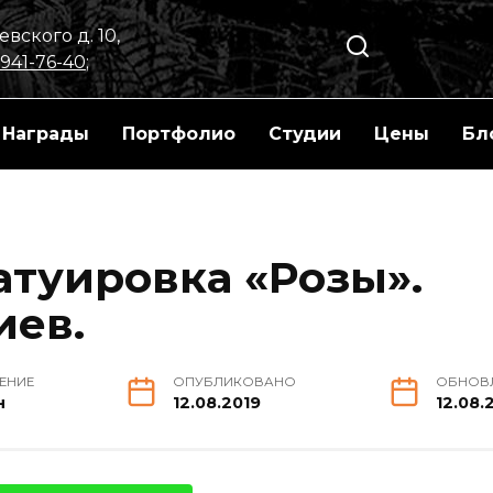
вского д. 10,
 941-76-40
;
Награды
Портфолио
Студии
Цены
Бл
атуировка «Розы».
иев.
ТЕНИЕ
ОПУБЛИКОВАНО
ОБНОВ
н
12.08.2019
12.08.