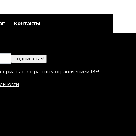
ог
Контакты
Художественная
адет
татуировка «Котик».
а
Мастер Настя Стриж.
атериалы с возрастным ограничением 18+!
льности
Художественная