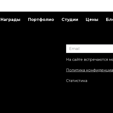
Награды
Портфолио
Студии
Цены
Бл
ественная
Художественная
ровка «Пион» от
татуировка «НЛО кр
ы-Мастера
рояль». Мастер Саш
Unisex.
На сайте встречаются м
Политика конфиденциа
Статистика
ественная
ровка «Дарт