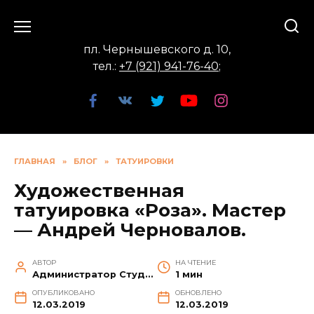
Перейти
к
содержанию
пл. Чернышевского д. 10,
тел.:
+7 (921) 941-76-40
;
ГЛАВНАЯ
»
БЛОГ
»
ТАТУИРОВКИ
Художественная
татуировка «Роза». Мастер
— Андрей Черновалов.
АВТОР
НА ЧТЕНИЕ
Администратор Студии
1 мин
ОПУБЛИКОВАНО
ОБНОВЛЕНО
12.03.2019
12.03.2019