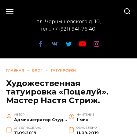
Перейти
к
содержанию
пл. Чернышевского д. 10,
тел.:
+7 (921) 941-76-40
;
ГЛАВНАЯ
»
БЛОГ
»
ТАТУИРОВКИ
Художественная
татуировка «Поцелуй».
Мастер Настя Стриж.
АВТОР
НА ЧТЕНИЕ
Администратор Студии
1 мин
ОПУБЛИКОВАНО
ОБНОВЛЕНО
11.09.2019
11.09.2019