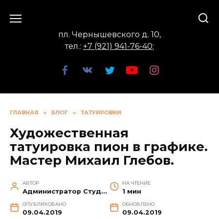
Перейти
к
содержанию
пл. Чернышевского д. 10,
тел.:
+7 (921) 941-76-40
;
ГЛАВНАЯ
»
БЛОГ
»
ТАТУИРОВКИ
Художественная
татуировка пион в графике.
Мастер Михаил Глебов.
АВТОР
НА ЧТЕНИЕ
Администратор Студии
1 мин
ОПУБЛИКОВАНО
ОБНОВЛЕНО
09.04.2019
09.04.2019