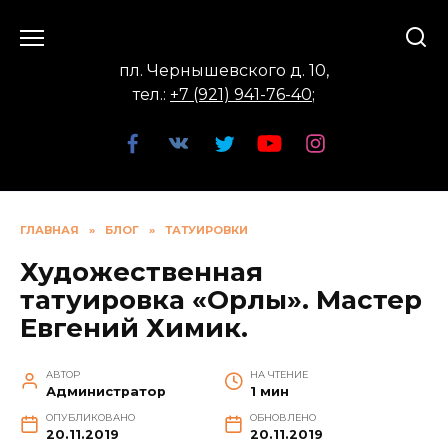
Перейти
к
содержанию
пл. Чернышевского д. 10,
тел.:
+7 (921) 941-76-40
;
ГЛАВНАЯ
»
БЛОГ
»
ТАТУИРОВКИ
Художественная
татуировка «Орлы». Мастер
Евгений Химик.
АВТОР
НА ЧТЕНИЕ
Администратор
1 мин
ОПУБЛИКОВАНО
ОБНОВЛЕНО
20.11.2019
20.11.2019