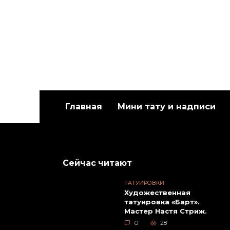
Главная
Мини тату и надписи
Художественная
Худож
татуировка «Белый
татуи
медведь». Мастер Евгений
Данил
Химик.
Сейчас читают
ТАТУИРОВКИ
Художественная
татуировка «Барт».
Мастер Настя Стриж.
0
28