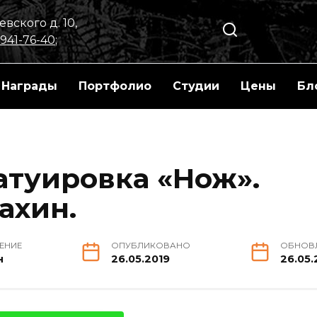
вского д. 10,
 941-76-40
;
Награды
Портфолио
Студии
Цены
Бл
атуировка «Нож».
ахин.
ТЕНИЕ
ОПУБЛИКОВАНО
ОБНОВ
н
26.05.2019
26.05.