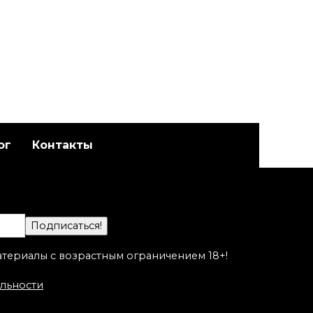
ог
Контакты
Художественная
адет
татуировка «Котик».
а
Мастер Настя Стриж.
атериалы с возрастным ограничением 18+!
льности