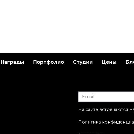
Награды
Портфолио
Студии
Цены
Бл
ественная
Художественная
ровка «Пион» от
татуировка «НЛО кр
ы-Мастера
рояль». Мастер Саш
Unisex.
На сайте встречаются м
Политика конфиденциа