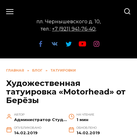
Перейти
к
содержанию
пл. Чернышевского д. 10,
тел.:
+7 (921) 941-76-40
;
ГЛАВНАЯ
»
БЛОГ
»
ТАТУИРОВКИ
Художественная
татуировка «Motorhead» от
Берёзы
АВТОР
НА ЧТЕНИЕ
Администратор Студии
1 мин
ОПУБЛИКОВАНО
ОБНОВЛЕНО
14.02.2019
14.02.2019