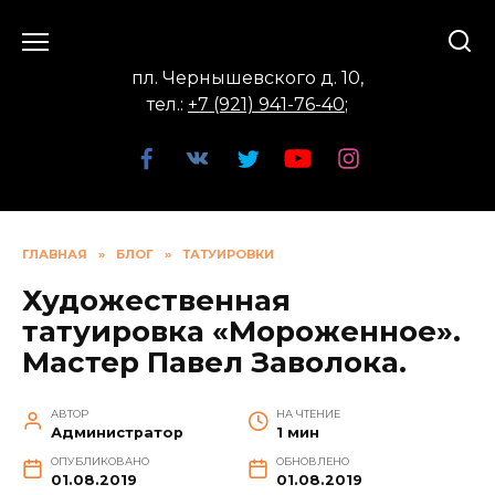
Перейти
к
содержанию
пл. Чернышевского д. 10,
тел.:
+7 (921) 941-76-40
;
ГЛАВНАЯ
»
БЛОГ
»
ТАТУИРОВКИ
Художественная
татуировка «Мороженное».
Мастер Павел Заволока.
АВТОР
НА ЧТЕНИЕ
Администратор
1 мин
ОПУБЛИКОВАНО
ОБНОВЛЕНО
01.08.2019
01.08.2019