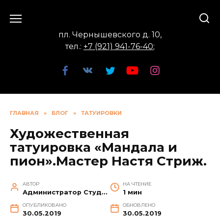
Перейти
к
содержанию
пл. Чернышевского д. 10,
тел.:
+7 (921) 941-76-40
;
ГЛАВНАЯ
»
БЛОГ
»
ТАТУИРОВКИ
Художественная
татуировка «Мандала и
пион».Мастер Настя Стриж.
АВТОР
НА ЧТЕНИЕ
Администратор Студии
1 мин
ОПУБЛИКОВАНО
ОБНОВЛЕНО
30.05.2019
30.05.2019