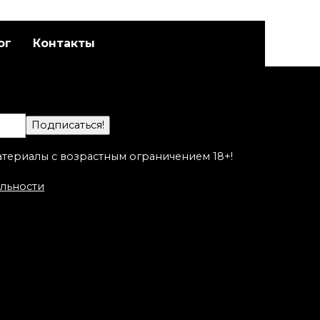
ог
Контакты
Художественная
адет
татуировка «Котик».
а
Мастер Настя Стриж.
атериалы с возрастным ограничением 18+!
льности
Художественная