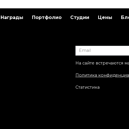
Награды
Портфолио
Студии
Цены
Бл
ественная
Художественная
ровка «Пион» от
татуировка «НЛО кр
ы-Мастера
рояль». Мастер Саш
Unisex.
На сайте встречаются м
Политика конфиденциа
Статистика
ественная
ровка «Дарт