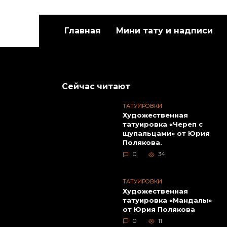
Главная
Мини тату и надписи
Художественная
Худож
татуировка «Белый
татуи
медведь». Мастер Евгений
Данил
Сейчас читают
Химик.
ТАТУИРОВКИ
Художественная
татуировка «Череп с
щупальцами» от Юрия
Полякова.
0
34
ТАТУИРОВКИ
Художественная
татуировка «Мандалы»
Худож
от Юрия Полякова
татуи
0
11