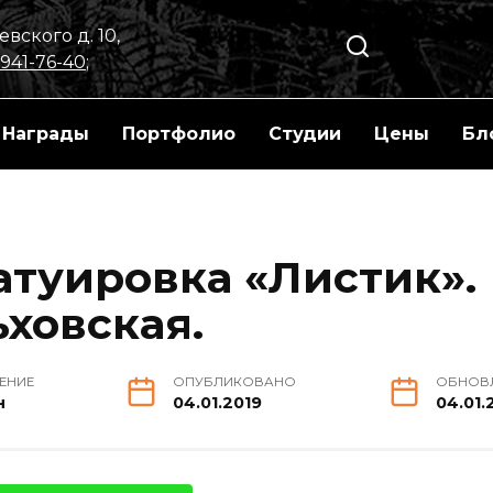
вского д. 10,
 941-76-40
;
Награды
Портфолио
Студии
Цены
Бл
атуировка «Листик».
ховская.
ТЕНИЕ
ОПУБЛИКОВАНО
ОБНОВ
н
04.01.2019
04.01.