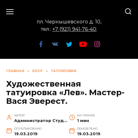
Перейти
к
содержанию
пл. Чернышевского д. 10,
тел.:
+7 (921) 941-76-40
;
ГЛАВНАЯ
»
БЛОГ
»
ТАТУИРОВКИ
Художественная
татуировка «Лев». Мастер-
Вася Эверест.
АВТОР
НА ЧТЕНИЕ
Администратор Студии
1 мин
ОПУБЛИКОВАНО
ОБНОВЛЕНО
19.03.2019
19.03.2019