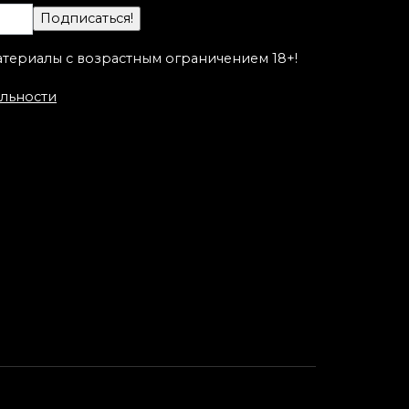
а
Мастер Настя Стриж.
атериалы с возрастным ограничением 18+!
льности
Художественная
татуировка «Рыбокот».
Мастер Алиса Чекед.
от
ва