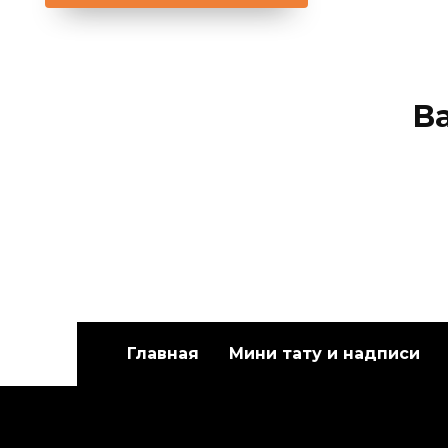
В
Главная
Мини тату и надписи
Художественная
Худож
татуировка «Белый
татуи