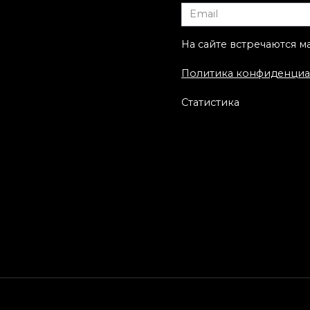
ы-Мастера
рояль». Мастер Саш
Unisex.
На сайте встречаются м
Политика конфиденциа
Статистика
ественная
ровка «Дарт
р». Мастер Денис
Художественная
ин.
татуировка «Слон» 
Александра Морозо