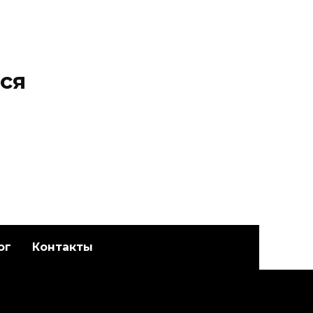
ся
ог
Контакты
Художественная
адет
татуировка «Котик».