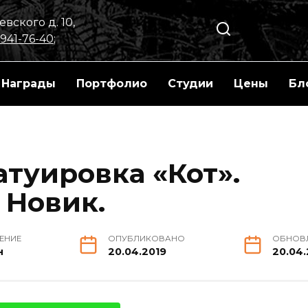
вского д. 10,
 941-76-40
;
Награды
Портфолио
Студии
Цены
Бл
туировка «Кот».
 Новик.
ТЕНИЕ
ОПУБЛИКОВАНО
ОБНОВ
н
20.04.2019
20.04.