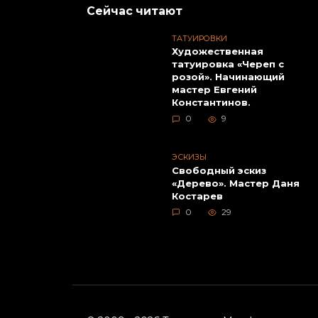
медведь». Мастер Евгений
Данил
Сейчас читают
Химик.
ТАТУИРОВКИ
Художественная
татуировка «Череп с
розой». Начинающий
мастер Евгений
Константинов.
0
9
ЭСКИЗЫ
Свободный эскиз
«Дерево». Мастер Даня
Худож
Костарев
татуи
0
29
Вейде
Художественная
Марах
татуировка «Amy
Winehouse» от Валеры
Моргунова.