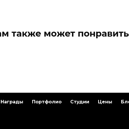
ам также может понравить
Награды
Портфолио
Студии
Цены
Бл
ественная
Художественная
ровка «Пион» от
татуировка «НЛО кр