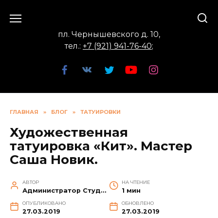
Перейти
к
содержанию
пл. Чернышевского д. 10,
тел.:
+7 (921) 941-76-40
;
ГЛАВНАЯ
»
БЛОГ
»
ТАТУИРОВКИ
Художественная
татуировка «Кит». Мастер
Саша Новик.
АВТОР
НА ЧТЕНИЕ
Администратор Студии
1 мин
ОПУБЛИКОВАНО
ОБНОВЛЕНО
27.03.2019
27.03.2019