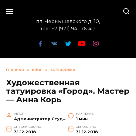
Перейти
к
содержанию
пл. Чернышевского д. 10,
тел.:
+7 (921) 941-76-40
;
ГЛАВНАЯ
»
БЛОГ
»
ТАТУИРОВКИ
Художественная
татуировка «Город». Мастер
— Анна Корь
АВТОР
НА ЧТЕНИЕ
Администратор Студии
1 мин
ОПУБЛИКОВАНО
ОБНОВЛЕНО
31.12.2018
31.12.2018