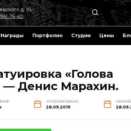
вского д. 10,
 941-76-40
;
Награды
Портфолио
Студии
Цены
Бл
атуировка «Голова
 — Денис Марахин.
ТЕНИЕ
ОПУБЛИКОВАНО
ОБНОВ
н
28.09.2019
28.09.