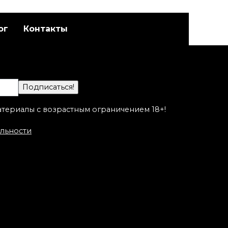
ог
Контакты
Художественная
адет
татуировка «Котик».
а
Мастер Настя Стриж.
атериалы с возрастным ограничением 18+!
льности
Художественная