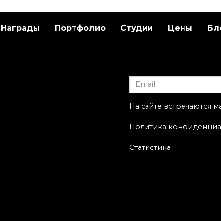
Награды
Портфолио
Студии
Цены
Бл
ественная
Художественная
ровка «Пион» от
татуировка «НЛО кр
ы-Мастера
рояль». Мастер Саш
Unisex.
На сайте встречаются м
Политика конфиденциа
Статистика
ественная
ровка «Дарт