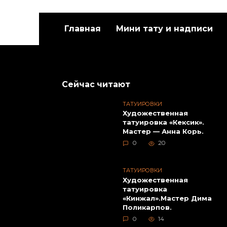
Главная
Мини тату и надписи
Художественная
Худож
татуировка «Белый
татуи
медведь». Мастер Евгений
Данил
Сейчас читают
Химик.
ТАТУИРОВКИ
Художественная
татуировка «Кексик».
Мастер — Анна Корь.
0
20
ТАТУИРОВКИ
Художественная
татуировка
«Кинжал».Мастер Дима
Худож
Поликарпов.
татуи
0
14