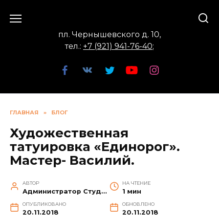
Перейти
к
содержанию
пл. Чернышевского д. 10,
тел.:
+7 (921) 941-76-40
;
ГЛАВНАЯ
»
БЛОГ
Художественная
татуировка «Единорог».
Мастер- Василий.
АВТОР
НА ЧТЕНИЕ
Администратор Студии
1 мин
ОПУБЛИКОВАНО
ОБНОВЛЕНО
20.11.2018
20.11.2018