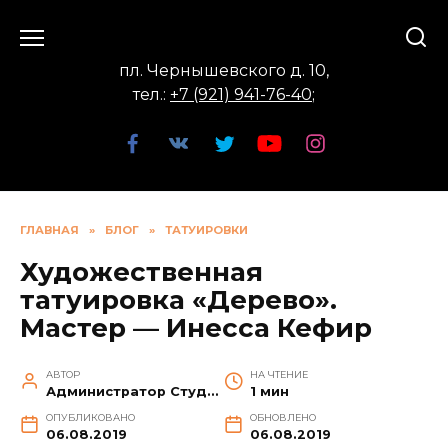
Перейти
к
содержанию
пл. Чернышевского д. 10,
тел.:
+7 (921) 941-76-40
;
ГЛАВНАЯ
»
БЛОГ
»
ТАТУИРОВКИ
Художественная
татуировка «Дерево».
Мастер — Инесса Кефир
АВТОР
НА ЧТЕНИЕ
Администратор Студии
1 мин
ОПУБЛИКОВАНО
ОБНОВЛЕНО
06.08.2019
06.08.2019