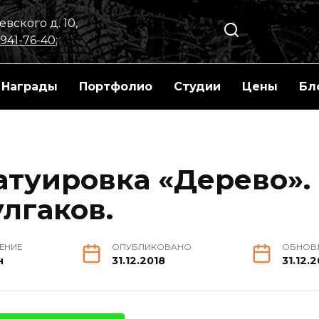
вского д. 10,
 941-76-40
;
Награды
Портфолио
Студии
Цены
Бл
атуировка «Дерево».
лгаков.
ТЕНИЕ
ОПУБЛИКОВАНО
ОБНОВ
н
31.12.2018
31.12.