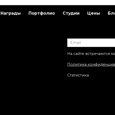
Награды
Портфолио
Студии
Цены
Бл
ественная
Художественная
ровка «Пион» от
татуировка «НЛО кр
ы-Мастера
рояль». Мастер Саш
Unisex.
На сайте встречаются м
Политика конфиденциа
Статистика
ественная