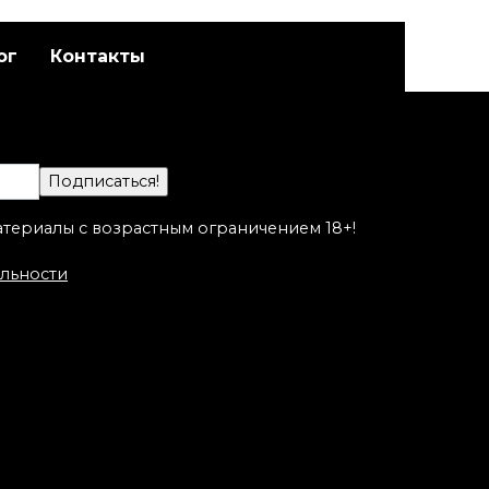
ог
Контакты
Художественная
адет
татуировка «Котик».
а
Мастер Настя Стриж.
атериалы с возрастным ограничением 18+!
льности