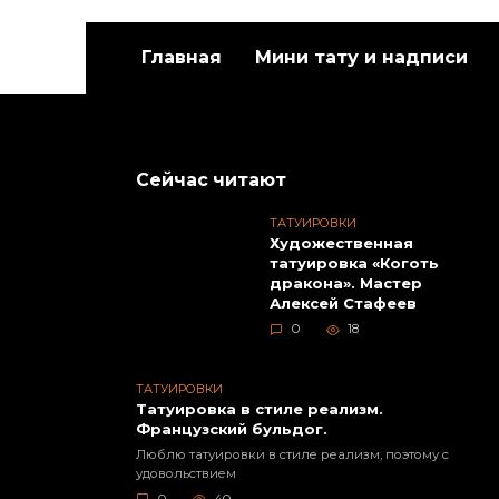
Главная
Мини тату и надписи
Художественная
Худож
татуировка «Белый
татуи
Сейчас читают
медведь». Мастер Евгений
Данил
Химик.
ТАТУИРОВКИ
Художественная
татуировка «Коготь
дракона». Мастер
Алексей Стафеев
0
18
ТАТУИРОВКИ
Татуировка в стиле реализм.
Французский бульдог.
Люблю татуировки в стиле реализм, поэтому с
Худож
удовольствием
0
40