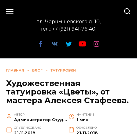
Перейти
к
содержанию
пл. Чернышевского д. 10,
тел.:
+7 (921) 941-76-40
;
ГЛАВНАЯ
»
БЛОГ
»
ТАТУИРОВКИ
Художественная
татуировка «Цветы», от
мастера Алексея Стафеева.
АВТОР
НА ЧТЕНИЕ
Администратор Студии
1 мин
ОПУБЛИКОВАНО
ОБНОВЛЕНО
21.11.2018
21.11.2018