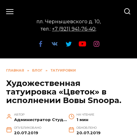
Перейти
к
содержанию
пл. Чернышевского д. 10,
тел.:
+7 (921) 941-76-40
;
ГЛАВНАЯ
»
БЛОГ
»
ТАТУИРОВКИ
Художественная
татуировка «Цветок» в
исполнении Вовы Snoopa.
АВТОР
НА ЧТЕНИЕ
Администратор Студии
1 мин
ОПУБЛИКОВАНО
ОБНОВЛЕНО
20.07.2019
20.07.2019