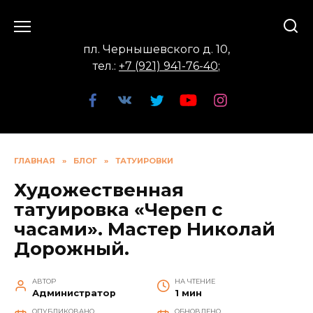
Перейти
к
содержанию
пл. Чернышевского д. 10,
тел.:
+7 (921) 941-76-40
;
ГЛАВНАЯ
»
БЛОГ
»
ТАТУИРОВКИ
Художественная
татуировка «Череп с
часами». Мастер Николай
Дорожный.
АВТОР
НА ЧТЕНИЕ
Администратор
1 мин
ОПУБЛИКОВАНО
ОБНОВЛЕНО