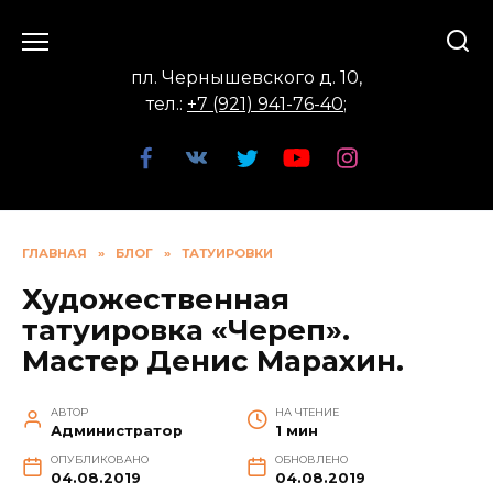
Перейти
к
содержанию
пл. Чернышевского д. 10,
тел.:
+7 (921) 941-76-40
;
ГЛАВНАЯ
»
БЛОГ
»
ТАТУИРОВКИ
Художественная
татуировка «Череп».
Мастер Денис Марахин.
АВТОР
НА ЧТЕНИЕ
Администратор
1 мин
ОПУБЛИКОВАНО
ОБНОВЛЕНО
04.08.2019
04.08.2019