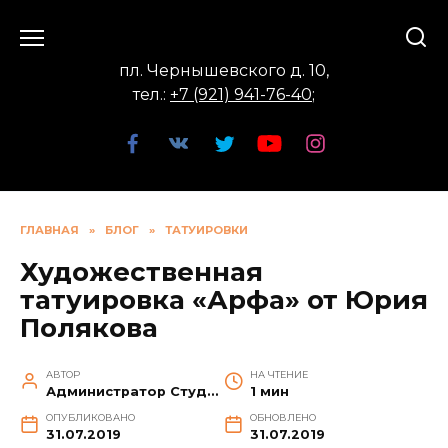
Перейти
к
содержанию
пл. Чернышевского д. 10,
тел.:
+7 (921) 941-76-40
;
ГЛАВНАЯ
»
БЛОГ
»
ТАТУИРОВКИ
Художественная
татуировка «Арфа» от Юрия
Полякова
АВТОР
НА ЧТЕНИЕ
Администратор Студии
1 мин
ОПУБЛИКОВАНО
ОБНОВЛЕНО
31.07.2019
31.07.2019