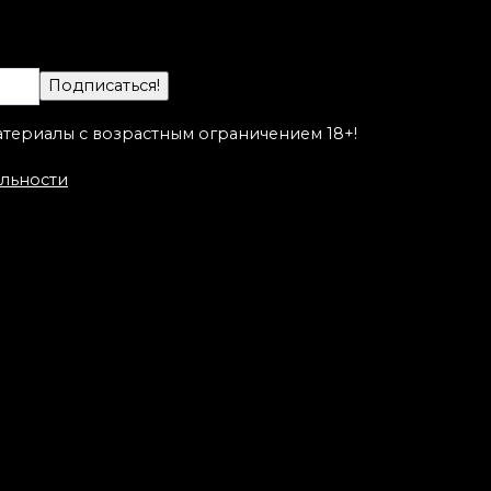
Гости нашей студии.
ту
Миша Mack Климов
!
атериалы с возрастным ограничением 18+!
льности
.