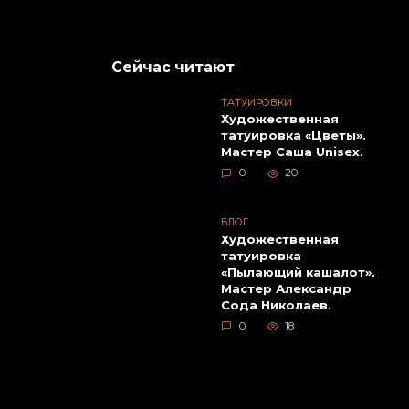
Сейчас читают
Наша студия.
Ф
ТАТУИРОВКИ
ма
Художественная
татуировка «Цветы».
Мастер Саша Unisex.
0
20
БЛОГ
Художественная
татуировка
«Пылающий кашалот».
Мастер Александр
От
Сода Николаев.
Наша тату семья.
0
18