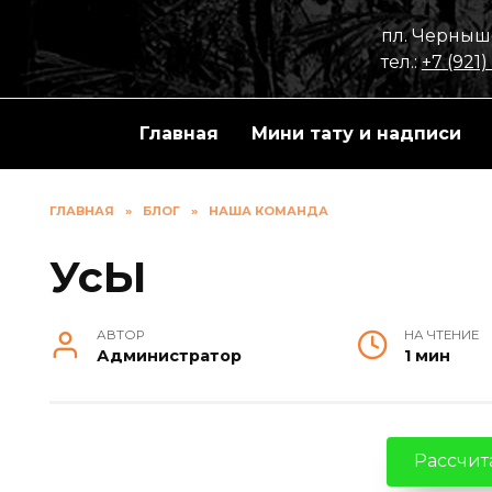
Перейти
пл. Черныше
к
тел.:
+7 (921)
содержанию
Главная
Мини тату и надписи
ГЛАВНАЯ
»
БЛОГ
»
НАША КОМАНДА
УсЫ
АВТОР
НА ЧТЕНИЕ
Администратор
1 мин
Рассчита