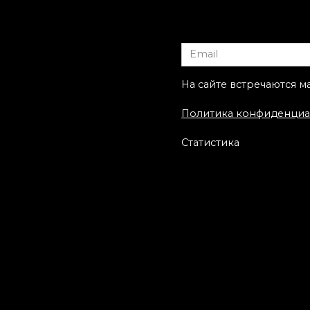
Тем Артем –
1 место в
отосерия: наши
Ташкентском та
стера за работой
фестивале!!!!!!!!!
На сайте встречаются м
Политика конфиденциа
Статистика
крытие студии на
Тусовка
Загородном
татуировщиков
проспекте!!!!!!