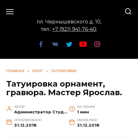
Перейти
к
содержанию
пл. Чернышевского д. 10,
тел.:
+7 (921) 941-76-40
;
ГЛАВНАЯ
»
БЛОГ
»
ТАТУИРОВКИ
Татуировка орнамент,
гравюра. Мастер Ярослав.
АВТОР
НА ЧТЕНИЕ
Администратор Студии
1 мин
ОПУБЛИКОВАНО
ОБНОВЛЕНО
31.12.2018
31.12.2018