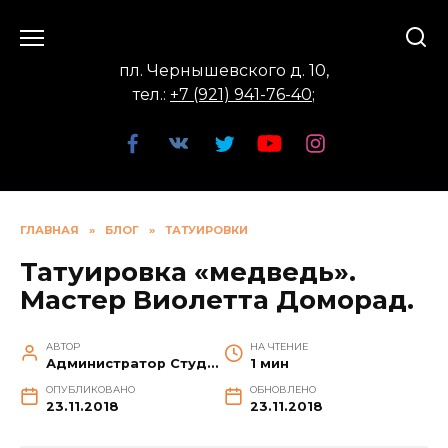
Перейти
к
содержанию
пл. Чернышевского д. 10,
тел.:
+7 (921) 941-76-40
;
ГЛАВНАЯ
»
БЛОГ
»
ТАТУИРОВКИ
Татуировка «медведь».
Мастер Виолетта Доморад.
АВТОР
НА ЧТЕНИЕ
Администратор Студии
1 мин
ОПУБЛИКОВАНО
ОБНОВЛЕНО
23.11.2018
23.11.2018