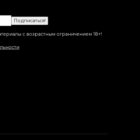
адет
татуировка «Котик».
а
Мастер Настя Стриж.
атериалы с возрастным ограничением 18+!
льности
Художественная
татуировка «Рыбокот».
Мастер Алиса Чекед.
от
ва