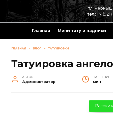
Перейти
пл. Черныше
к
тел.:
+7 (921)
содержанию
Главная
Мини тату и надписи
ГЛАВНАЯ
»
БЛОГ
»
ТАТУИРОВКИ
Татуировка ангело
АВТОР
НА ЧТЕНИЕ
Администратор
мин
Рассчита