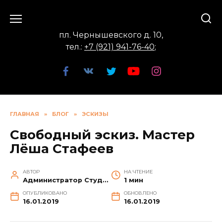
Перейти
к
содержанию
пл. Чернышевского д. 10,
тел.:
+7 (921) 941-76-40
;
ГЛАВНАЯ
»
БЛОГ
»
ЭСКИЗЫ
Свободный эскиз. Мастер
Лёша Стафеев
АВТОР
НА ЧТЕНИЕ
Администратор Студии
1 мин
ОПУБЛИКОВАНО
ОБНОВЛЕНО
16.01.2019
16.01.2019