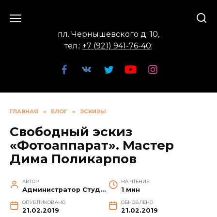
Перейти
к
содержанию
пл. Чернышевского д. 10,
тел.:
+7 (921) 941-76-40
;
ГЛАВНАЯ
»
БЛОГ
»
ЭСКИЗЫ
Свободный эскиз
«Фотоаппарат». Мастер
Дима Поликарпов
АВТОР
НА ЧТЕНИЕ
Администратор Студии
1 мин
ОПУБЛИКОВАНО
ОБНОВЛЕНО
21.02.2019
21.02.2019