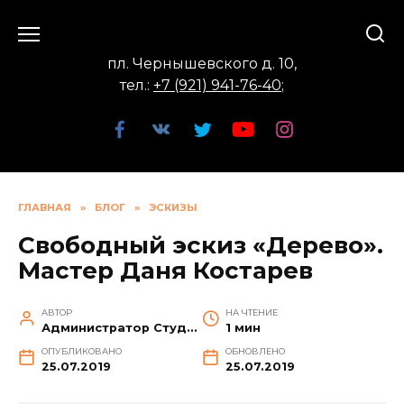
Перейти
к
содержанию
пл. Чернышевского д. 10,
тел.:
+7 (921) 941-76-40
;
ГЛАВНАЯ
»
БЛОГ
»
ЭСКИЗЫ
Свободный эскиз «Дерево».
Мастер Даня Костарев
АВТОР
НА ЧТЕНИЕ
Администратор Студии
1 мин
ОПУБЛИКОВАНО
ОБНОВЛЕНО
25.07.2019
25.07.2019