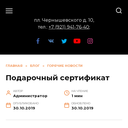
Перейти
к
содержанию
пл. Чернышевского д. 10,
тел.:
+7 (921) 941-76-40
;
ГЛАВНАЯ
»
БЛОГ
»
ГОРЯЧИЕ НОВОСТИ
Подарочный сертификат
АВТОР
НА ЧТЕНИЕ
Администратор
1 мин
ОПУБЛИКОВАНО
ОБНОВЛЕНО
30.10.2019
30.10.2019