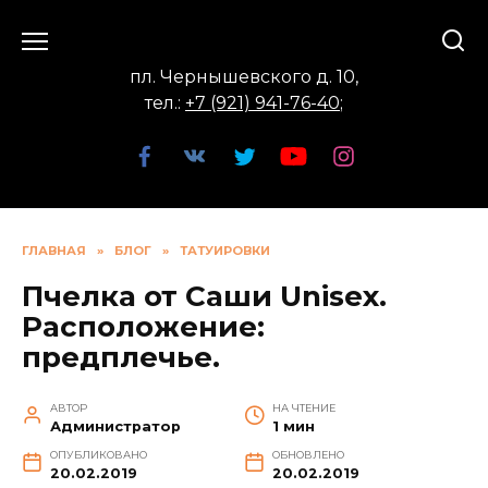
Перейти
к
содержанию
пл. Чернышевского д. 10,
тел.:
+7 (921) 941-76-40
;
ГЛАВНАЯ
»
БЛОГ
»
ТАТУИРОВКИ
Пчелка от Саши Unisex.
Расположение:
предплечье.
АВТОР
НА ЧТЕНИЕ
Администратор
1 мин
ОПУБЛИКОВАНО
ОБНОВЛЕНО
20.02.2019
20.02.2019